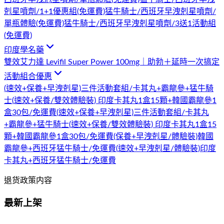
剋星噴劑/1+1優惠組(免運費)
猛牛騎士/西班牙早洩剋星噴劑/
單瓶體驗(免運費)
猛牛騎士/西班牙早洩剋星噴劑/3送1活動組
(免運費)
印度學名藥
雙效艾力達 Levifil Super Power 100mg｜助勃＋延時一次搞定
活動組合優惠
(速效+保養+早洩剋星)三件活動套組/卡其丸+霸龍參+猛牛騎
士
(速效+保養/雙效體驗裝) 印度卡其丸1盒15顆+韓國霸龍參1
盒30包/免運費
(速效+保養+早洩剋星)三件活動套組/卡其丸
+霸龍參+猛牛騎士
(速效+保養/雙效體驗裝) 印度卡其丸1盒15
顆+韓國霸龍參1盒30包/免運費
(保養+早洩剋星/體驗裝)韓國
霸龍參+西班牙猛牛騎士/免運費
(速效+早洩剋星/體驗裝)印度
卡其丸+西班牙猛牛騎士/免運費
退货政策内容
最新上架