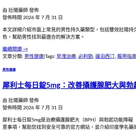
由
壯陽藥師
發佈
發佈時間
2026 年 7 月 31 日
本文詳細介紹市面上常見的男性持久藥類型，包括雙效壯陽持
色，幫助男性找到最適合的解決方案。
繼續閱讀 →
文章分類:
男性健康
|
Tags:
早洩治療
,
必利勁
,
達泊西汀
,
服用指
男性健康
犀利士每日錠5mg：改善攝護腺肥大與勃
由
壯陽藥師
發佈
發佈時間
2026 年 7 月 31 日
犀利士每日錠5mg是治療攝護腺肥大（BPH）與勃起功能障
意事項，幫助您找到安全可靠的官方網站，並介紹印度學名藥