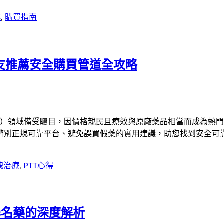
非
,
購買指南
友推薦安全購買管道全攻略
E）領域備受矚目，因價格親民且療效與原廠藥品相當而成為熱門
辨別正規可靠平台、避免誤買假藥的實用建議，助您找到安全可
洩治療
,
PTT心得
鋼學名藥的深度解析