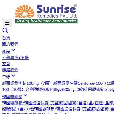
首頁
關於我們
產品
不舉
早洩+不舉
文章
聯絡我們
早洩
威而鋼發泡錠100mg（7顆）
威而鋼學名藥Cenforce-100（10
100（10顆）
必利勁膜衣錠Priligy®30mg (3錠)
雄固膜衣錠 Slivi
韓國霸龍參
韓國霸龍參/韓國最強保養 (完整療程組)買3盒送1盒/在送1盒印度
(體驗裝) 1盒/30包
韓國霸龍參/韓國最強保養 (完整療程組)買3盒