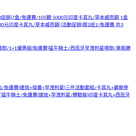
)7盒/免運費/105顆 5000元
印度卡其丸/草本威而鋼 1盒
00元
印度卡其丸/草本威而鋼 (活動促銷)買2送1/免運費 共3
/1+1優惠組(免運費)
猛牛騎士/西班牙早洩剋星噴劑/單瓶體
包/免運費
(速效+保養+早洩剋星)三件活動套組/卡其丸+霸龍參
牙猛牛騎士/免運費
(速效+早洩剋星/體驗裝)印度卡其丸+西班牙