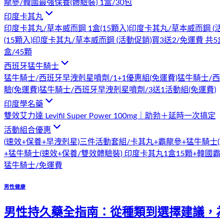
龍參/韓國最強保養(體驗裝) 1盒/30包
印度卡其丸
印度卡其丸/草本威而鋼 1盒(15顆入)
印度卡其丸/草本威而鋼 (活
(15顆入)
印度卡其丸/草本威而鋼 (活動促銷)買3送2/免運費 共5
盒/45顆
西班牙猛牛騎士
猛牛騎士/西班牙早洩剋星噴劑/1+1優惠組(免運費)
猛牛騎士/西
驗(免運費)
猛牛騎士/西班牙早洩剋星噴劑/3送1活動組(免運費)
印度學名藥
雙效艾力達 Levifil Super Power 100mg｜助勃＋延時一次搞定
活動組合優惠
(速效+保養+早洩剋星)三件活動套組/卡其丸+霸龍參+猛牛騎士
+猛牛騎士
(速效+保養/雙效體驗裝) 印度卡其丸1盒15顆+韓國
猛牛騎士/免運費
男性健康
男性持久藥全指南：從種類到選擇建議，