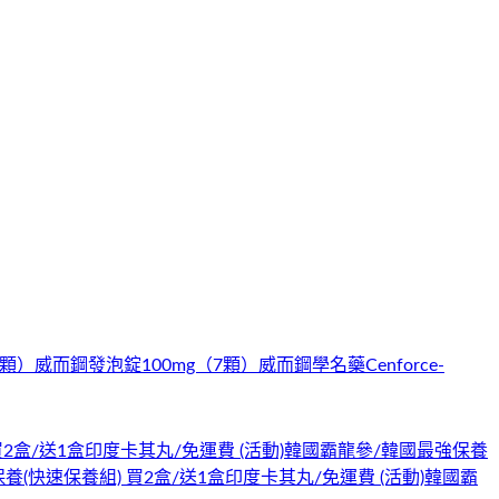
4顆）
威而鋼發泡錠100mg（7顆）
威而鋼學名藥Cenforce-
2盒/送1盒印度卡其丸/免運費 (活動)
韓國霸龍參/韓國最強保養
(快速保養組) 買2盒/送1盒印度卡其丸/免運費 (活動)
韓國霸