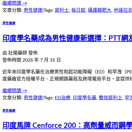
繼續閱讀 →
文章分類:
男性健康
|
Tags:
犀利士
,
每日錠
,
攝護腺肥大
,
他達拉
男性健康
印度學名藥成為男性健康新選擇：PTT網
由
壯陽藥師
發佈
發佈時間
2026 年 7 月 31 日
近年來印度學名藥在治療男性勃起功能障礙（ED）和早洩（P
度藥廠官方授權平台、正規網路藥局及跨境電商平台，並提供
繼續閱讀 →
文章分類:
男性健康
|
Tags:
ED治療
,
印度學名藥
,
雙效犀利士
,
早
男性健康
印度馬牌 Cenforce 200：高劑量威而