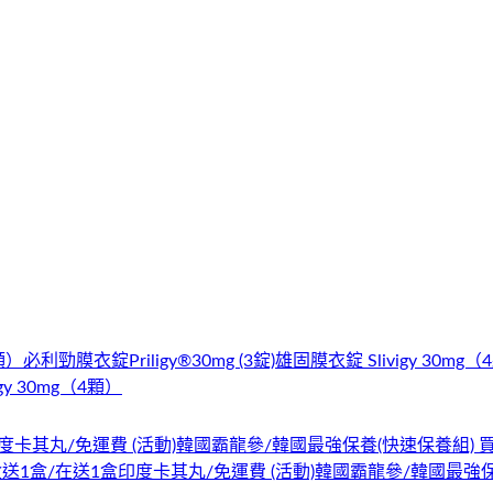
顆）
必利勁膜衣錠Priligy®30mg (3錠)
雄固膜衣錠 Slivigy 30mg（
gy 30mg（4顆）
卡其丸/免運費 (活動)
韓國霸龍參/韓國最強保養(快速保養組) 買
送1盒/在送1盒印度卡其丸/免運費 (活動)
韓國霸龍參/韓國最強保養