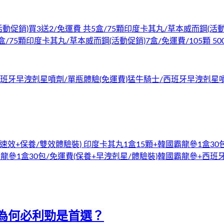
動促銷)買3送2/免運費 共5盒/75顆
印度卡其丸/草本威而鋼(活動促銷
盒/75顆
印度卡其丸/草本威而鋼(活動促銷)7盒/免運費/105顆 50
班牙早洩剋星噴劑/單瓶體驗(免運費)
猛牛騎士/西班牙早洩剋星噴劑
(速效+保養/雙效體驗裝) 印度卡其丸1盒15顆+韓國霸龍參1盒30
霸龍參1盒30包/免運費
(保養+早洩剋星/體驗裝)韓國霸龍參+西班
為何必利勁是首選？