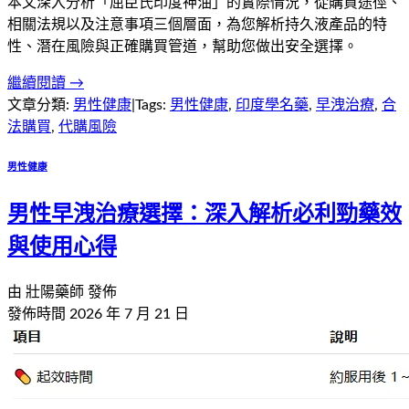
本文深入分析「屈臣氏印度神油」的實際情況，從購買途徑、
相關法規以及注意事項三個層面，為您解析持久液產品的特
性、潛在風險與正確購買管道，幫助您做出安全選擇。
繼續閱讀 →
文章分類:
男性健康
|
Tags:
男性健康
,
印度學名藥
,
早洩治療
,
合
法購買
,
代購風險
男性健康
男性早洩治療選擇：深入解析必利勁藥效
與使用心得
由
壯陽藥師
發佈
發佈時間
2026 年 7 月 21 日