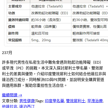
23
7
月
許多現代男性在私密生活中難免會遇到勃起功能障礙（ED）
或早洩（PE）的挑戰。本文深入探討犀利士學名藥、雙效犀
利士的差異與優勢，介紹印度雙效犀利士如何結合他達拉非與
達泊西汀成分，同時解決ED與PE問題，並說明安全購買管道
與適用族群，幫助您重拾性生活自信。
繼續閱讀 →
文章分類:
男性健康
|
Tags:
印度學名藥
,
雙效犀利士
,
早洩治療
,
他達拉非
,
達泊西汀