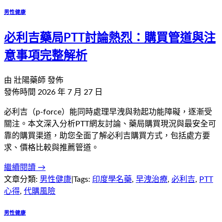
男性健康
必利吉藥局PTT討論熱烈：購買管道與注
意事項完整解析
由
壯陽藥師
發佈
發佈時間
2026 年 7 月 27 日
必利吉（p-force）能同時處理早洩與勃起功能障礙，逐漸受
關注。本文深入分析PTT網友討論、藥局購買現況與最安全可
靠的購買渠道，助您全面了解必利吉購買方式，包括處方要
求、價格比較與推薦管道。
繼續閱讀 →
文章分類:
男性健康
|
Tags:
印度學名藥
,
早洩治療
,
必利吉
,
PTT
心得
,
代購風險
男性健康