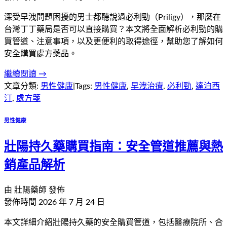
深受早洩問題困擾的男士都聽說過必利勁（Priligy），那麼在
台灣丁丁藥局是否可以直接購買？本文將全面解析必利勁的購
買管道、注意事項，以及更便利的取得途徑，幫助您了解如何
安全購買處方藥品。
繼續閱讀 →
文章分類:
男性健康
|
Tags:
男性健康
,
早洩治療
,
必利勁
,
達泊西
汀
,
處方箋
男性健康
壯陽持久藥購買指南：安全管道推薦與熱
銷產品解析
由
壯陽藥師
發佈
發佈時間
2026 年 7 月 24 日
本文詳細介紹壯陽持久藥的安全購買管道，包括醫療院所、合