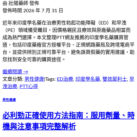
由
壯陽藥師
發佈
發佈時間
2026 年 7 月 31 日
近年來印度學名藥在治療男性勃起功能障礙（ED）和早洩
（PE）領域備受矚目，因價格親民且療效與原廠藥品相當而
成為熱門選擇。本文整理PTT網友推薦的印度學名藥購買管
道，包括印度藥廠官方授權平台、正規網路藥局及跨境電商平
台，並提供辨別正規可靠平台、避免誤買假藥的實用建議，助
您找到安全可靠的購買途徑。
繼續閱讀 →
文章分類:
男性健康
|
Tags:
ED治療
,
印度學名藥
,
雙效犀利士
,
早
洩治療
,
PTT心得
男性健康
必利勁正確使用方法指南：服用劑量、時
機與注意事項完整解析