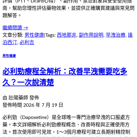
評價（PTT、Dcard心得）、副作用、禁忌對象與安全使用指
南，幫助您理性評估藥物效果，並提供正確購買建議與常見問
題解答。
繼續閱讀 →
文章分類:
男性健康
|
Tags:
西地那非
,
副作用說明
,
早洩治療
,
達
泊西汀
,
必利吉
男性健康
必利勁療程全解析：改善早洩需要吃多
久？一次說清楚
由
壯陽藥師
發佈
發佈時間
2026 年 7 月 19 日
必利勁（Dapoxetine）是全球唯一專門治療早洩的口服處方
藥。本文詳細解析必利勁療程概念、改善時程與正確使用方
法。首次使用即可見效，1～3個月療程可建立長期射精控制