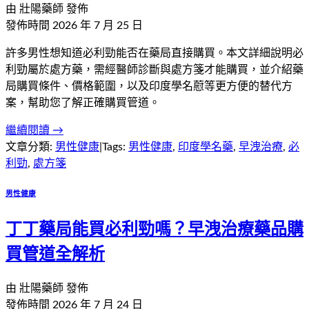
由
壯陽藥師
發佈
發佈時間
2026 年 7 月 25 日
許多男性想知道必利勁能否在藥局直接購買。本文詳細說明必
利勁屬於處方藥，需經醫師診斷與處方箋才能購買，並介紹藥
局購買條件、價格範圍，以及印度學名藯等更方便的替代方
案，幫助您了解正確購買管道。
繼續閱讀 →
文章分類:
男性健康
|
Tags:
男性健康
,
印度學名藥
,
早洩治療
,
必
利勁
,
處方箋
男性健康
丁丁藥局能買必利勁嗎？早洩治療藥品購
買管道全解析
由
壯陽藥師
發佈
發佈時間
2026 年 7 月 24 日