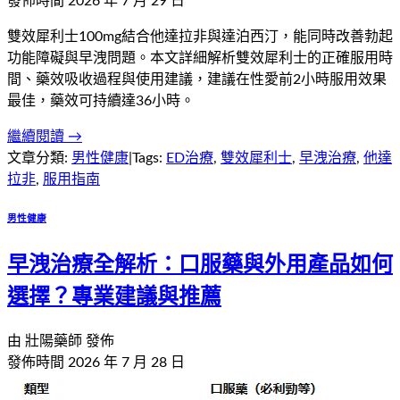
發佈時間
2026 年 7 月 29 日
雙效犀利士100mg結合他達拉非與達泊西汀，能同時改善勃起
功能障礙與早洩問題。本文詳細解析雙效犀利士的正確服用時
間、藥效吸收過程與使用建議，建議在性愛前2小時服用效果
最佳，藥效可持續達36小時。
繼續閱讀 →
文章分類:
男性健康
|
Tags:
ED治療
,
雙效犀利士
,
早洩治療
,
他達
拉非
,
服用指南
男性健康
早洩治療全解析：口服藥與外用產品如何
選擇？專業建議與推薦
由
壯陽藥師
發佈
發佈時間
2026 年 7 月 28 日