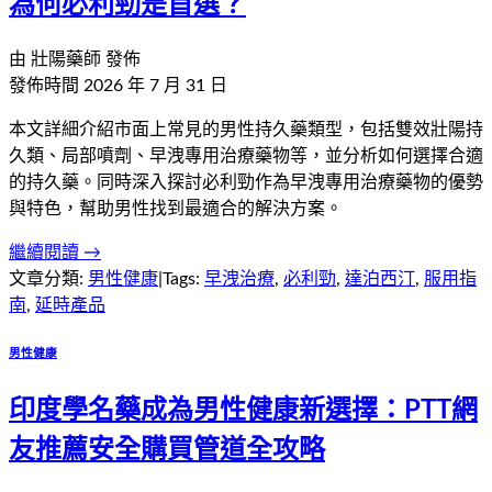
為何必利勁是首選？
由
壯陽藥師
發佈
發佈時間
2026 年 7 月 31 日
本文詳細介紹市面上常見的男性持久藥類型，包括雙效壯陽持
久類、局部噴劑、早洩專用治療藥物等，並分析如何選擇合適
的持久藥。同時深入探討必利勁作為早洩專用治療藥物的優勢
與特色，幫助男性找到最適合的解決方案。
繼續閱讀 →
文章分類:
男性健康
|
Tags:
早洩治療
,
必利勁
,
達泊西汀
,
服用指
南
,
延時產品
男性健康
印度學名藥成為男性健康新選擇：PTT網
友推薦安全購買管道全攻略