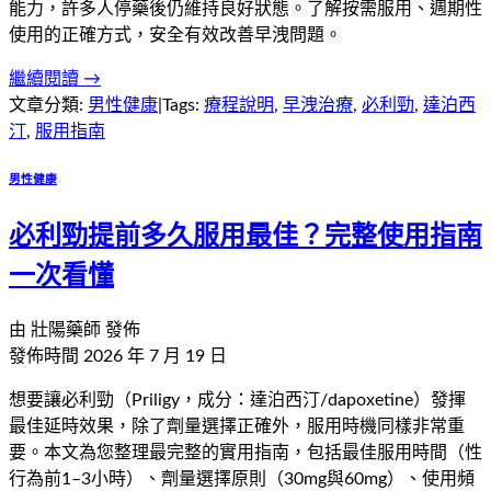
能力，許多人停藥後仍維持良好狀態。了解按需服用、週期性
使用的正確方式，安全有效改善早洩問題。
繼續閱讀 →
文章分類:
男性健康
|
Tags:
療程說明
,
早洩治療
,
必利勁
,
達泊西
汀
,
服用指南
男性健康
必利勁提前多久服用最佳？完整使用指南
一次看懂
由
壯陽藥師
發佈
發佈時間
2026 年 7 月 19 日
想要讓必利勁（Priligy，成分：達泊西汀/dapoxetine）發揮
最佳延時效果，除了劑量選擇正確外，服用時機同樣非常重
要。本文為您整理最完整的實用指南，包括最佳服用時間（性
行為前1–3小時）、劑量選擇原則（30mg與60mg）、使用頻