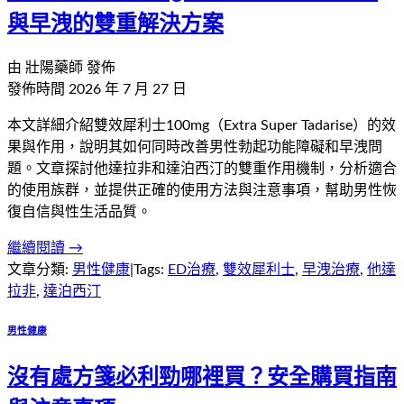
與早洩的雙重解決方案
由
壯陽藥師
發佈
發佈時間
2026 年 7 月 27 日
本文詳細介紹雙效犀利士100mg（Extra Super Tadarise）的效
果與作用，說明其如何同時改善男性勃起功能障礙和早洩問
題。文章探討他達拉非和達泊西汀的雙重作用機制，分析適合
的使用族群，並提供正確的使用方法與注意事項，幫助男性恢
復自信與性生活品質。
繼續閱讀 →
文章分類:
男性健康
|
Tags:
ED治療
,
雙效犀利士
,
早洩治療
,
他達
拉非
,
達泊西汀
男性健康
沒有處方箋必利勁哪裡買？安全購買指南