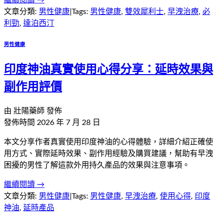
繼續閱讀 →
文章分類:
男性健康
|
Tags:
男性健康
,
雙效犀利士
,
早洩治療
,
必
利勁
,
達泊西汀
男性健康
印度神油真實使用心得分享：延時效果與
副作用評價
由
壯陽藥師
發佈
發佈時間
2026 年 7 月 28 日
本文分享作者真實使用印度神油的心得體驗，詳細介紹正確使
用方式、實際延時效果、副作用經驗及購買建議，幫助有早洩
困擾的男性了解這款外用持久產品的效果與注意事項。
繼續閱讀 →
文章分類:
男性健康
|
Tags:
男性健康
,
早洩治療
,
使用心得
,
印度
神油
,
延時產品