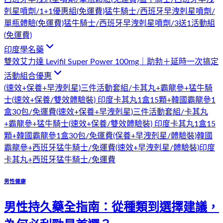
剋星噴劑/1+1優惠組(免運費)
猛牛騎士/西班牙早洩剋星噴劑/
單瓶體驗(免運費)
猛牛騎士/西班牙早洩剋星噴劑/3送1活動組
(免運費)
印度學名藥
雙效艾力達 Levifil Super Power 100mg｜助勃＋延時一次搞定
活動組合優惠
(速效+保養+早洩剋星)三件活動套組/卡其丸+霸龍參+猛牛騎
士
(速效+保養/雙效體驗裝) 印度卡其丸1盒15顆+韓國霸龍參1
盒30包/免運費
(速效+保養+早洩剋星)三件活動套組/卡其丸
+霸龍參+猛牛騎士
(速效+保養/雙效體驗裝) 印度卡其丸1盒15
顆+韓國霸龍參1盒30包/免運費
(保養+早洩剋星/體驗裝)韓國
霸龍參+西班牙猛牛騎士/免運費
(速效+早洩剋星/體驗裝)印度
卡其丸+西班牙猛牛騎士/免運費
男性健康
男性持久藥全指南：從種類到選擇建議，