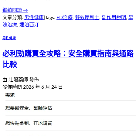
繼續閱讀 →
文章分類:
男性健康
|
Tags:
ED治療
,
雙效犀利士
,
副作用說明
,
早
洩治療
,
達泊西汀
男性健康
必利勁購買全攻略：安全購買指南與通路
比較
由
壯陽藥師
發佈
發佈時間
2026 年 6 月 24 日