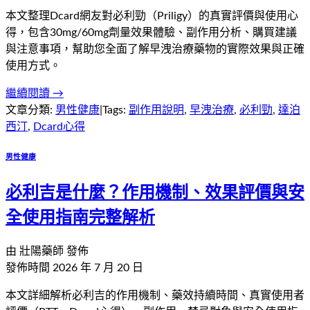
本文整理Dcard網友對必利勁（Priligy）的真實評價與使用心
得，包含30mg/60mg劑量效果體驗、副作用分析、購買建議
與注意事項，幫助您全面了解早洩治療藥物的實際效果與正確
使用方式。
繼續閱讀 →
文章分類:
男性健康
|
Tags:
副作用說明
,
早洩治療
,
必利勁
,
達泊
西汀
,
Dcard心得
男性健康
必利吉是什麼？作用機制、效果評價與安
全使用指南完整解析
由
壯陽藥師
發佈
發佈時間
2026 年 7 月 20 日
本文詳細解析必利吉的作用機制、藥效持續時間、真實使用者