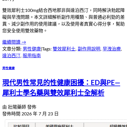
雙效犀利士100mg結合西地那非與達泊西汀，同時解決勃起障
礙與早洩問題。本文詳細解析副作用種類、與普通必利勁的差
異、減少副作用的使用建議，以及使用者真實心得分享，幫助
您安全使用雙效藥物。
繼續閱讀 →
文章分類:
男性健康
|
Tags:
雙效犀利士
,
副作用說明
,
早洩治療
,
達泊西汀
,
服用指南
男性健康
現代男性常見的性健康困擾：ED與PE—
犀利士學名藥與雙效犀利士全解析
由
壯陽藥師
發佈
發佈時間
2026 年 7 月 23 日