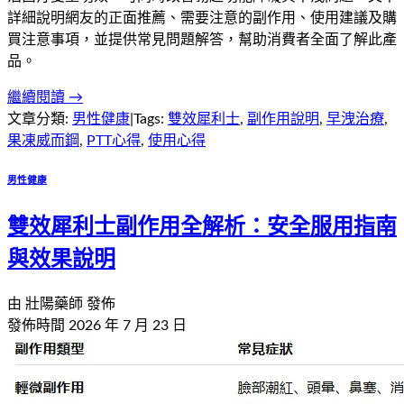
詳細說明網友的正面推薦、需要注意的副作用、使用建議及購
買注意事項，並提供常見問題解答，幫助消費者全面了解此產
品。
繼續閱讀 →
文章分類:
男性健康
|
Tags:
雙效犀利士
,
副作用說明
,
早洩治療
,
果凍威而鋼
,
PTT心得
,
使用心得
男性健康
雙效犀利士副作用全解析：安全服用指南
與效果說明
由
壯陽藥師
發佈
發佈時間
2026 年 7 月 23 日