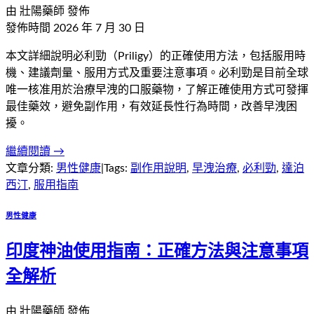
由
壯陽藥師
發佈
發佈時間
2026 年 7 月 30 日
本文詳細說明必利勁（Priligy）的正確使用方法，包括服用時
機、建議劑量、服用方式及重要注意事項。必利勁是目前全球
唯一核准用於治療早洩的口服藥物，了解正確使用方式可發揮
最佳藥效，避免副作用，有效延長性行為時間，改善早洩困
擾。
繼續閱讀 →
文章分類:
男性健康
|
Tags:
副作用說明
,
早洩治療
,
必利勁
,
達泊
西汀
,
服用指南
男性健康
印度神油使用指南：正確方法與注意事項
全解析
由
壯陽藥師
發佈