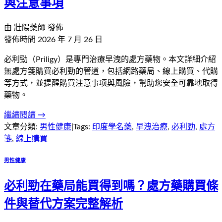
與注意事項
由
壯陽藥師
發佈
發佈時間
2026 年 7 月 26 日
必利勁（Priligy）是專門治療早洩的處方藥物。本文詳細介紹
無處方箋購買必利勁的管道，包括網路藥局、線上購買、代購
等方式，並提醒購買注意事项與風險，幫助您安全可靠地取得
藥物。
繼續閱讀 →
文章分類:
男性健康
|
Tags:
印度學名藥
,
早洩治療
,
必利勁
,
處方
箋
,
線上購買
男性健康
必利勁在藥局能買得到嗎？處方藥購買條
件與替代方案完整解析