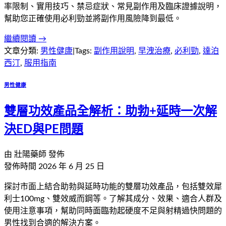
率限制、實用技巧、禁忌症狀、常見副作用及臨床證據說明，
幫助您正確使用必利勁並將副作用風險降到最低。
繼續閱讀 →
文章分類:
男性健康
|
Tags:
副作用說明
,
早洩治療
,
必利勁
,
達泊
西汀
,
服用指南
男性健康
雙層功效產品全解析：助勃+延時一次解
決ED與PE問題
由
壯陽藥師
發佈
發佈時間
2026 年 6 月 25 日
探討市面上結合助勃與延時功能的雙層功效產品，包括雙效犀
利士100mg、雙效威而鋼等。了解其成分、效果、適合人群及
使用注意事項，幫助同時面臨勃起硬度不足與射精過快問題的
男性找到合適的解決方案。