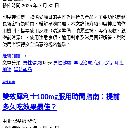
發佈時間
2026 年 7 月 30 日
印度神油是一款備受矚目的男性外用持久產品，主要功能是延
長親密行為時間、緩解早洩問題。本文詳細介紹印度神油的作
用機制、標準使用步驟（清潔準備、噴灑塗抹、等待吸收、親
密前清潔）、使用注意事項、適用對象及常見問題解答，幫助
使用者獲得安全滿意的親密體驗。
繼續閱讀 →
文章分類:
男性健康
|
Tags:
男性健康
,
早洩治療
,
使用心得
,
印度
神油
,
延時產品
男性健康
雙效犀利士100mg服用時間指南：提前
多久吃效果最佳？
由
壯陽藥師
發佈