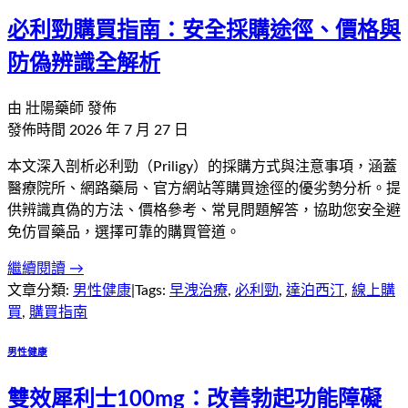
必利勁購買指南：安全採購途徑、價格與
防偽辨識全解析
由
壯陽藥師
發佈
發佈時間
2026 年 7 月 27 日
本文深入剖析必利勁（Priligy）的採購方式與注意事項，涵蓋
醫療院所、網路藥局、官方網站等購買途徑的優劣勢分析。提
供辨識真偽的方法、價格參考、常見問題解答，協助您安全避
免仿冒藥品，選擇可靠的購買管道。
繼續閱讀 →
文章分類:
男性健康
|
Tags:
早洩治療
,
必利勁
,
達泊西汀
,
線上購
買
,
購買指南
男性健康
雙效犀利士100mg：改善勃起功能障礙