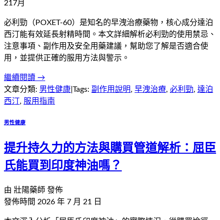
21
7
月
必利勁（POXET-60）是知名的早洩治療藥物，核心成分達泊
西汀能有效延長射精時間。本文詳細解析必利勁的使用禁忌、
注意事項、副作用及安全用藥建議，幫助您了解是否適合使
用，並提供正確的服用方法與警示。
繼續閱讀 →
文章分類:
男性健康
|
Tags:
副作用說明
,
早洩治療
,
必利勁
,
達泊
西汀
,
服用指南
男性健康
提升持久力的方法與購買管道解析：屈臣
氏能買到印度神油嗎？
由
壯陽藥師
發佈
發佈時間
2026 年 7 月 21 日