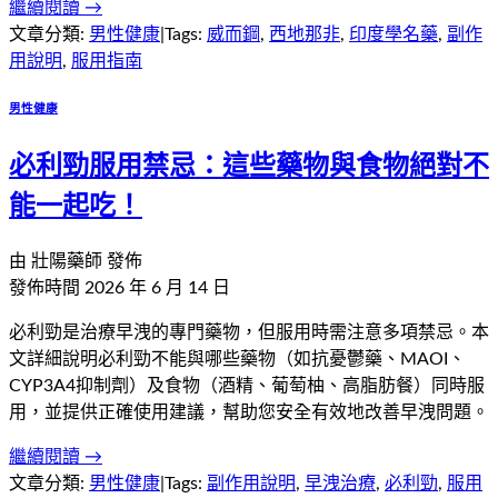
繼續閱讀 →
文章分類:
男性健康
|
Tags:
威而鋼
,
西地那非
,
印度學名藥
,
副作
用說明
,
服用指南
男性健康
必利勁服用禁忌：這些藥物與食物絕對不
能一起吃！
由
壯陽藥師
發佈
發佈時間
2026 年 6 月 14 日
必利勁是治療早洩的專門藥物，但服用時需注意多項禁忌。本
文詳細說明必利勁不能與哪些藥物（如抗憂鬱藥、MAOI、
CYP3A4抑制劑）及食物（酒精、葡萄柚、高脂肪餐）同時服
用，並提供正確使用建議，幫助您安全有效地改善早洩問題。
繼續閱讀 →
文章分類:
男性健康
|
Tags:
副作用說明
,
早洩治療
,
必利勁
,
服用