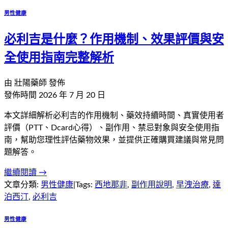
男性健康
必利吉是什麼？作用機制、效果評價與安
全使用指南完整解析
由
壯陽藥師
發佈
發佈時間
2026 年 7 月 20 日
本文詳細解析必利吉的作用機制、藥效持續時間、真實使用者
評價（PTT、Dcard心得）、副作用、禁忌對象與安全使用指
南，幫助您理性評估藥物效果，並提供正確購買建議與常見問
題解答。
繼續閱讀 →
文章分類:
男性健康
|
Tags:
西地那非
,
副作用說明
,
早洩治療
,
達
泊西汀
,
必利吉
男性健康