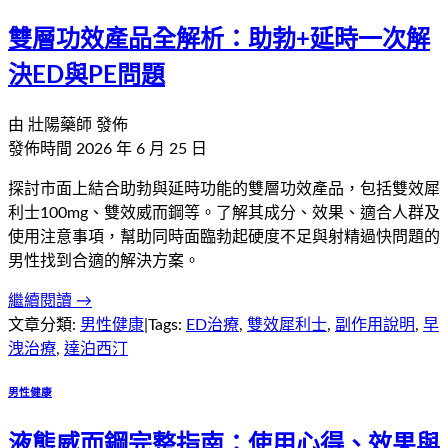
雙層功效產品全解析：助勃+延時一次解
決ED與PE問題
由
壯陽藥師
發佈
發佈時間
2026 年 6 月 25 日
探討市面上結合助勃與延時功能的雙層功效產品，包括雙效犀
利士100mg、雙效威而鋼等。了解其成分、效果、適合人群及
使用注意事項，幫助同時面臨勃起硬度不足與射精過快問題的
男性找到合適的解決方案。
繼續閱讀 →
文章分類:
男性健康
|
Tags:
ED治療
,
雙效犀利士
,
副作用說明
,
早
洩治療
,
達泊西汀
男性健康
液態威而鋼完整指南：使用心得、效果與