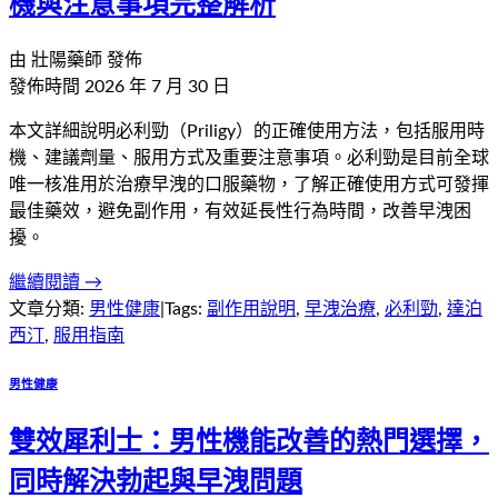
機與注意事項完整解析
由
壯陽藥師
發佈
發佈時間
2026 年 7 月 30 日
本文詳細說明必利勁（Priligy）的正確使用方法，包括服用時
機、建議劑量、服用方式及重要注意事項。必利勁是目前全球
唯一核准用於治療早洩的口服藥物，了解正確使用方式可發揮
最佳藥效，避免副作用，有效延長性行為時間，改善早洩困
擾。
繼續閱讀 →
文章分類:
男性健康
|
Tags:
副作用說明
,
早洩治療
,
必利勁
,
達泊
西汀
,
服用指南
男性健康
雙效犀利士：男性機能改善的熱門選擇，
同時解決勃起與早洩問題