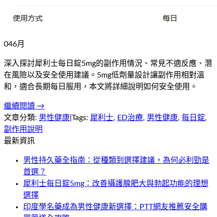
04
6
月
深入探討犀利士每日錠5mg的副作用情況、常見不適反應、潛
在風險以及安全使用建議。5mg低劑量設計讓副作用相對溫
和，適合長期每日服用，本文將詳細說明如何安全使用。
繼續閱讀 →
文章分類:
男性健康
|
Tags:
犀利士
,
ED治療
,
男性健康
,
每日錠
,
副作用說明
最新資訊
男性持久藥全指南：從種類到選擇建議，為何必利勁是
首選？
犀利士每日錠5mg：改善攝護腺肥大與勃起功能的理想
選擇
印度學名藥成為男性健康新選擇：PTT網友推薦安全購