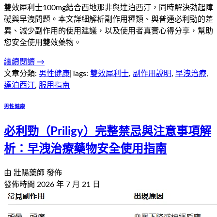
雙效犀利士100mg結合西地那非與達泊西汀，同時解決勃起障
礙與早洩問題。本文詳細解析副作用種類、與普通必利勁的差
異、減少副作用的使用建議，以及使用者真實心得分享，幫助
您安全使用雙效藥物。
繼續閱讀 →
文章分類:
男性健康
|
Tags:
雙效犀利士
,
副作用說明
,
早洩治療
,
達泊西汀
,
服用指南
男性健康
必利勁（Priligy）完整禁忌與注意事項解
析：早洩治療藥物安全使用指南
由
壯陽藥師
發佈
發佈時間
2026 年 7 月 21 日