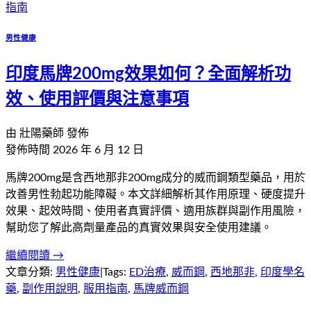
指南
男性健康
印度馬牌200mg效果如何？全面解析功
效、使用評價與注意事項
由
壯陽藥師
發佈
發佈時間
2026 年 6 月 12 日
馬牌200mg是含西地那非200mg成分的威而鋼類型藥品，用於
改善男性勃起功能障礙。本文詳細解析其作用原理、硬度提升
效果、起效時間、使用者真實評價、適用族群與副作用風險，
幫助您了解此高劑量產品的真實效果與安全使用建議。
繼續閱讀 →
文章分類:
男性健康
|
Tags:
ED治療
,
威而鋼
,
西地那非
,
印度學名
藥
,
副作用說明
,
服用指南
,
馬牌威而鋼