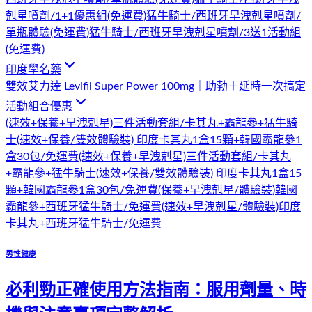
剋星噴劑/1+1優惠組(免運費)
猛牛騎士/西班牙早洩剋星噴劑/
單瓶體驗(免運費)
猛牛騎士/西班牙早洩剋星噴劑/3送1活動組
(免運費)
印度學名藥
雙效艾力達 Levifil Super Power 100mg｜助勃＋延時一次搞定
活動組合優惠
(速效+保養+早洩剋星)三件活動套組/卡其丸+霸龍參+猛牛騎
士
(速效+保養/雙效體驗裝) 印度卡其丸1盒15顆+韓國霸龍參1
盒30包/免運費
(速效+保養+早洩剋星)三件活動套組/卡其丸
+霸龍參+猛牛騎士
(速效+保養/雙效體驗裝) 印度卡其丸1盒15
顆+韓國霸龍參1盒30包/免運費
(保養+早洩剋星/體驗裝)韓國
霸龍參+西班牙猛牛騎士/免運費
(速效+早洩剋星/體驗裝)印度
卡其丸+西班牙猛牛騎士/免運費
男性健康
必利勁正確使用方法指南：服用劑量、時