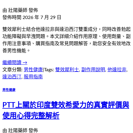
由
壯陽藥師
發佈
發佈時間
2026 年 7 月 29 日
雙效犀利士結合他達拉非與達泊西汀雙重成分，同時改善勃起
功能障礙與早洩問題。本文詳細介紹作用原理、使用劑量、副
作用注意事項、購買指南及常見問題解答，助您安全有效地改
善男性機能。
繼續閱讀 →
文章分類:
男性健康
|
Tags:
雙效犀利士
,
副作用說明
,
他達拉非
,
達泊西汀
,
服用指南
男性健康
PTT上關於印度雙效希愛力的真實評價與
使用心得完整解析
由
壯陽藥師
發佈