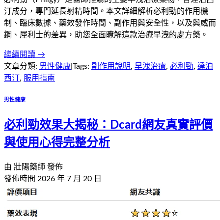
汀成分，專門延長射精時間。本文詳細解析必利勁的作用機
制、臨床數據、藥效發作時間、副作用與安全性，以及與威而
鋼、犀利士的差異，助您全面瞭解這款治療早洩的處方藥。
繼續閱讀 →
文章分類:
男性健康
|
Tags:
副作用說明
,
早洩治療
,
必利勁
,
達泊
西汀
,
服用指南
男性健康
必利勁效果大揭秘：Dcard網友真實評價
與使用心得完整分析
由
壯陽藥師
發佈
發佈時間
2026 年 7 月 20 日