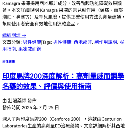
Kamagra 果凍採用西地那非成分，改善勃起功能障礙效果顯
著。本文詳細說明 Kamagra 果凍的常見副作用（頭痛、面部
潮紅、鼻塞等）及罕見風險，提供正確使用方法與劑量建議，
幫助使用者安全有效地使用這款產品。
繼續閱讀 →
文章分類:
男性健康
|
Tags:
男性健康
,
西地那非
,
副作用說明
,
服
用指南
,
果凍威而鋼
男性健康
印度馬牌200深度解析：高劑量威而鋼學
名藥的效果、評價與使用指南
由
壯陽藥師
發佈
發佈時間
2026 年 7 月 25 日
深入了解印度馬牌200（Cenforce 200），這款由Centurion
Laboratories生產的高劑量ED治療藥物。文章詳細解析其西地