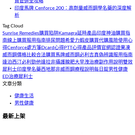
買管道全攻略
印度馬牌 Cenforce 200：高劑量威而鋼學名藥的深度解
析
Tag Cloud
Sunrise Remedies
購買陷阱
Kamagra
延時產品
印度神油
購買指
南
線上購買
服用指南
排尿問題
希愛力
蝦皮購買
代購風險
使用心
得
Cenforce
處方箋
Dcard心得
PTT心得
產品評價
官網認證
果凍
威而鋼
價格比較
合法購買
馬牌威而鋼
必利吉
真偽辨識
服用指南
達泊西汀
必利勁
他達拉非
攝護腺肥大
早洩治療
副作用說明
雙效
犀利士
印度學名藥
西地那非
威而鋼
療程說明
每日錠
男性健康
ED治療
犀利士
文章分類
健康生活
男性健康
最新上架