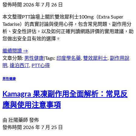
發佈時間
2026 年 7 月 26 日
本文整理PTT論壇上關於雙效犀利士100mg（Extra Super
Tadarise）的真實討論與使用心得，包含常見問題、副作用分
析、安全性評估，以及如何正確判讀網路評價的實用建議，助
您做出安全且有效的選擇。
繼續閱讀 →
文章分類:
男性健康
|
Tags:
印度學名藥
,
雙效犀利士
,
副作用說
明
,
達泊西汀
,
PTT心得
男性健康
Kamagra 果凍副作用全面解析：常見反
應與使用注意事項
由
壯陽藥師
發佈
發佈時間
2026 年 7 月 25 日