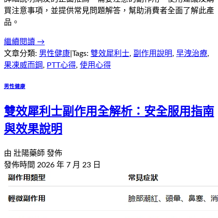
買注意事項，並提供常見問題解答，幫助消費者全面了解此產
品。
繼續閱讀 →
文章分類:
男性健康
|
Tags:
雙效犀利士
,
副作用說明
,
早洩治療
,
果凍威而鋼
,
PTT心得
,
使用心得
男性健康
雙效犀利士副作用全解析：安全服用指南
與效果說明
由
壯陽藥師
發佈
發佈時間
2026 年 7 月 23 日