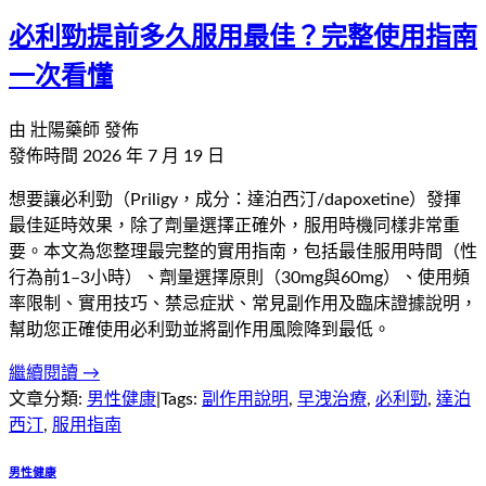
必利勁提前多久服用最佳？完整使用指南
一次看懂
由
壯陽藥師
發佈
發佈時間
2026 年 7 月 19 日
想要讓必利勁（Priligy，成分：達泊西汀/dapoxetine）發揮
最佳延時效果，除了劑量選擇正確外，服用時機同樣非常重
要。本文為您整理最完整的實用指南，包括最佳服用時間（性
行為前1–3小時）、劑量選擇原則（30mg與60mg）、使用頻
率限制、實用技巧、禁忌症狀、常見副作用及臨床證據說明，
幫助您正確使用必利勁並將副作用風險降到最低。
繼續閱讀 →
文章分類:
男性健康
|
Tags:
副作用說明
,
早洩治療
,
必利勁
,
達泊
西汀
,
服用指南
男性健康