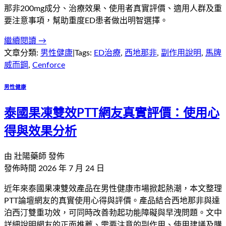
那非200mg成分、治療效果、使用者真實評價、適用人群及重
要注意事項，幫助重度ED患者做出明智選擇。
繼續閱讀 →
文章分類:
男性健康
|
Tags:
ED治療
,
西地那非
,
副作用說明
,
馬牌
威而鋼
,
Cenforce
男性健康
泰國果凍雙效PTT網友真實評價：使用心
得與效果分析
由
壯陽藥師
發佈
發佈時間
2026 年 7 月 24 日
近年來泰國果凍雙效產品在男性健康市場掀起熱潮，本文整理
PTT論壇網友的真實使用心得與評價。產品結合西地那非與達
泊西汀雙重功效，可同時改善勃起功能障礙與早洩問題。文中
詳細說明網友的正面推薦、需要注意的副作用、使用建議及購