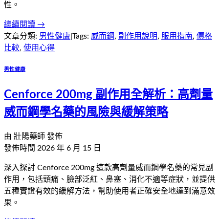
性。
繼續閱讀 →
文章分類:
男性健康
|
Tags:
威而鋼
,
副作用說明
,
服用指南
,
價格
比較
,
使用心得
男性健康
Cenforce 200mg 副作用全解析：高劑量
威而鋼學名藥的風險與緩解策略
由
壯陽藥師
發佈
發佈時間
2026 年 6 月 15 日
深入探討 Cenforce 200mg 這款高劑量威而鋼學名藥的常見副
作用，包括頭痛、臉部泛紅、鼻塞、消化不適等症狀，並提供
五種實證有效的緩解方法，幫助使用者正確安全地達到滿意效
果。