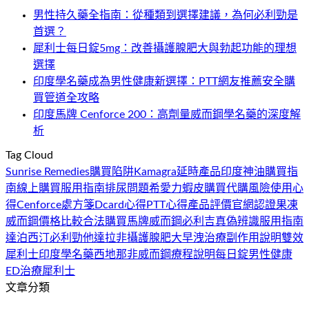
男性持久藥全指南：從種類到選擇建議，為何必利勁是
首選？
犀利士每日錠5mg：改善攝護腺肥大與勃起功能的理想
選擇
印度學名藥成為男性健康新選擇：PTT網友推薦安全購
買管道全攻略
印度馬牌 Cenforce 200：高劑量威而鋼學名藥的深度解
析
Tag Cloud
Sunrise Remedies
購買陷阱
Kamagra
延時產品
印度神油
購買指
南
線上購買
服用指南
排尿問題
希愛力
蝦皮購買
代購風險
使用心
得
Cenforce
處方箋
Dcard心得
PTT心得
產品評價
官網認證
果凍
威而鋼
價格比較
合法購買
馬牌威而鋼
必利吉
真偽辨識
服用指南
達泊西汀
必利勁
他達拉非
攝護腺肥大
早洩治療
副作用說明
雙效
犀利士
印度學名藥
西地那非
威而鋼
療程說明
每日錠
男性健康
ED治療
犀利士
文章分類