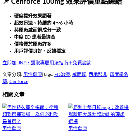
📌 Cenforce 100mg 效果評價重點總結
硬度提升效果顯著
起效迅速、持續約 4～6 小時
與原廠威而鋼成分一致
中度 ED 患者最適合
價格優於原廠許多
用戶評價良好、反饋穩定
立即加LINE，獲取專屬用法指南＋免費諮詢
文章分類:
男性健康
|
Tags:
ED治療
,
威而鋼
,
西地那非
,
印度學名
藥
,
Cenforce
相關文章
男性健康
男性健康