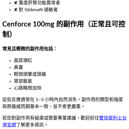
✘ 重度肝腎功能異常者
✘ 對 Sildenafil 過敏者
Cenforce 100mg 的副作用（正常且可控
制）
常見且輕微的副作用包括：
面部潮紅
鼻塞
輕微頭暈或頭痛
胃部脹氣
心跳略微加快
這些反應通常在 1–3 小時內自然消失。副作用的類型和強度
與原廠威而鋼基本一致，並不會更嚴重。
若您對副作用有疑慮或需要專業建議，歡迎前往
雙效犀利士台
灣官網
了解更多資訊。