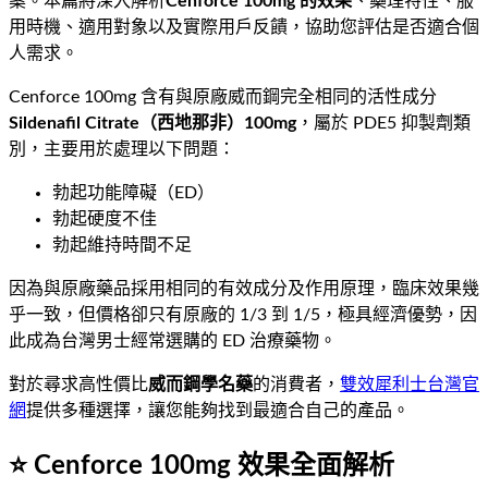
案。本篇將深入解析
Cenforce 100mg 的效果
、藥理特性、服
用時機、適用對象以及實際用戶反饋，協助您評估是否適合個
人需求。
Cenforce 100mg 含有與原廠威而鋼完全相同的活性成分
Sildenafil Citrate（西地那非）100mg
，屬於 PDE5 抑製劑類
別，主要用於處理以下問題：
勃起功能障礙（ED）
勃起硬度不佳
勃起維持時間不足
因為與原廠藥品採用相同的有效成分及作用原理，臨床效果幾
乎一致，但價格卻只有原廠的 1/3 到 1/5，極具經濟優勢，因
此成為台灣男士經常選購的 ED 治療藥物。
對於尋求高性價比
威而鋼學名藥
的消費者，
雙效犀利士台灣官
網
提供多種選擇，讓您能夠找到最適合自己的產品。
⭐ Cenforce 100mg 效果全面解析