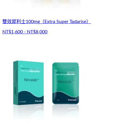
雙效犀利士100mg（Extra Super Tadarise）
NT$1,600 - NT$8,000