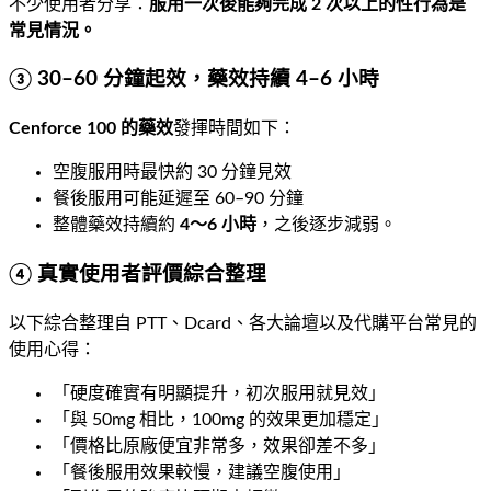
不少使用者分享：
服用一次後能夠完成 2 次以上的性行為是
常見情況。
③ 30–60 分鐘起效，藥效持續 4–6 小時
Cenforce 100 的藥效
發揮時間如下：
空腹服用時最快約 30 分鐘見效
餐後服用可能延遲至 60–90 分鐘
整體藥效持續約
4～6 小時
，之後逐步減弱。
④ 真實使用者評價綜合整理
以下綜合整理自 PTT、Dcard、各大論壇以及代購平台常見的
使用心得：
「硬度確實有明顯提升，初次服用就見效」
「與 50mg 相比，100mg 的效果更加穩定」
「價格比原廠便宜非常多，效果卻差不多」
「餐後服用效果較慢，建議空腹使用」