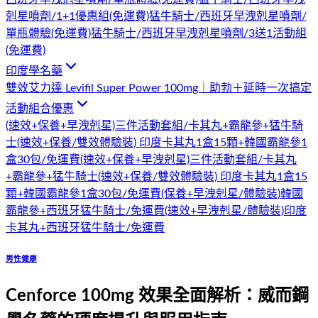
剋星噴劑/1+1優惠組(免運費)
猛牛騎士/西班牙早洩剋星噴劑/
單瓶體驗(免運費)
猛牛騎士/西班牙早洩剋星噴劑/3送1活動組
(免運費)
印度學名藥
雙效艾力達 Levifil Super Power 100mg｜助勃＋延時一次搞定
活動組合優惠
(速效+保養+早洩剋星)三件活動套組/卡其丸+霸龍參+猛牛騎
士
(速效+保養/雙效體驗裝) 印度卡其丸1盒15顆+韓國霸龍參1
盒30包/免運費
(速效+保養+早洩剋星)三件活動套組/卡其丸
+霸龍參+猛牛騎士
(速效+保養/雙效體驗裝) 印度卡其丸1盒15
顆+韓國霸龍參1盒30包/免運費
(保養+早洩剋星/體驗裝)韓國
霸龍參+西班牙猛牛騎士/免運費
(速效+早洩剋星/體驗裝)印度
卡其丸+西班牙猛牛騎士/免運費
男性健康
Cenforce 100mg 效果全面解析：威而鋼