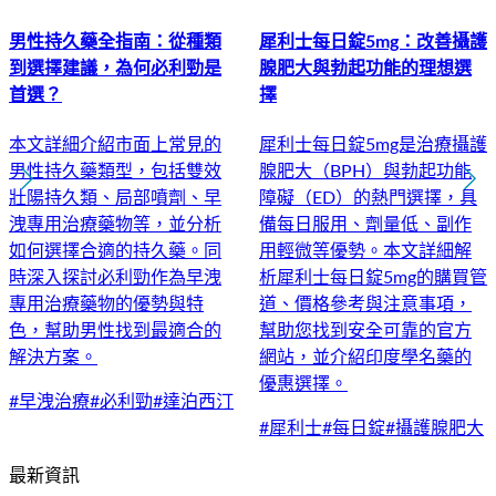
男性持久藥全指南：從種類
犀利士每日錠5mg：改善攝護
到選擇建議，為何必利勁是
腺肥大與勃起功能的理想選
首選？
擇
本文詳細介紹市面上常見的
犀利士每日錠5mg是治療攝護
男性持久藥類型，包括雙效
腺肥大（BPH）與勃起功能
壯陽持久類、局部噴劑、早
障礙（ED）的熱門選擇，具
洩專用治療藥物等，並分析
備每日服用、劑量低、副作
如何選擇合適的持久藥。同
用輕微等優勢。本文詳細解
時深入探討必利勁作為早洩
析犀利士每日錠5mg的購買管
專用治療藥物的優勢與特
道、價格參考與注意事項，
色，幫助男性找到最適合的
幫助您找到安全可靠的官方
解決方案。
網站，並介紹印度學名藥的
優惠選擇。
#
早洩治療
#
必利勁
#
達泊西汀
#
犀利士
#
每日錠
#
攝護腺肥大
最新資訊