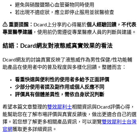
避免與硝酸鹽類心血管藥物同時使用
若出現不適症狀，應立即停止服用並就醫檢查
⚠ 重要提醒：
Dcard上分享的心得屬於
個人經驗回饋，不代表
專業醫學建議
，使用前仍需遵從專業醫療人員的判斷與建議。
結語：Dcard網友對液態威真實效果的看法
Dcard網友的討論真實反映了液態威作為男性保健/性功能輔
助產品在使用者中的普及程度與多樣化回饋。整體而言：
看重快速與便利性的使用者多給予正面評價
少部分使用者提及副作用或個人反應不同
評價具有個體差異性，需依自身狀況判斷
希望本篇文章整理的
雙效犀利士
相關資訊與Dcard評價心得，
能幫助您在了解市場評價與真實反饋後，做出更適合自己的選
擇。若您想了解更多相關產品資訊，可以瀏覽
雙效犀利士台灣
官網
獲取更多詳細資訊。