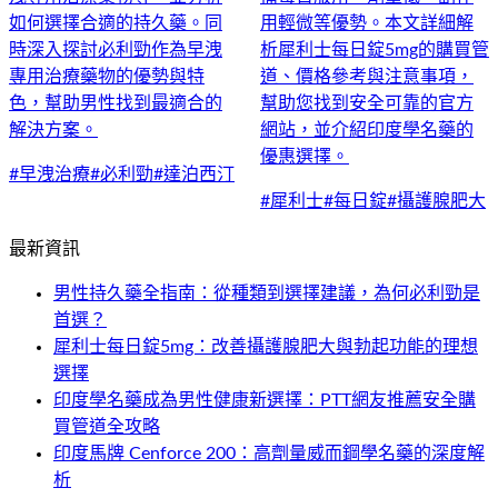
如何選擇合適的持久藥。同
用輕微等優勢。本文詳細解
時深入探討必利勁作為早洩
析犀利士每日錠5mg的購買管
專用治療藥物的優勢與特
道、價格參考與注意事項，
色，幫助男性找到最適合的
幫助您找到安全可靠的官方
解決方案。
網站，並介紹印度學名藥的
優惠選擇。
#
早洩治療
#
必利勁
#
達泊西汀
#
犀利士
#
每日錠
#
攝護腺肥大
最新資訊
男性持久藥全指南：從種類到選擇建議，為何必利勁是
首選？
犀利士每日錠5mg：改善攝護腺肥大與勃起功能的理想
選擇
印度學名藥成為男性健康新選擇：PTT網友推薦安全購
買管道全攻略
印度馬牌 Cenforce 200：高劑量威而鋼學名藥的深度解
析