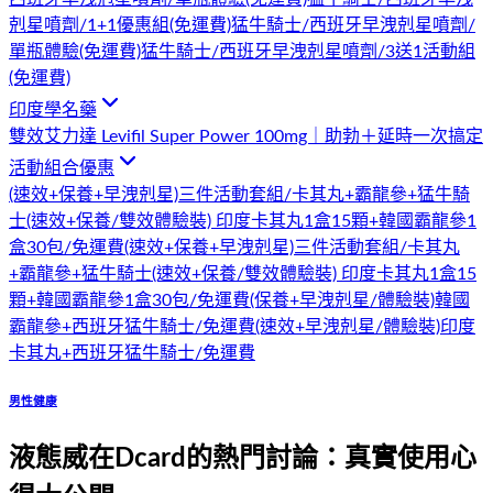
剋星噴劑/1+1優惠組(免運費)
猛牛騎士/西班牙早洩剋星噴劑/
單瓶體驗(免運費)
猛牛騎士/西班牙早洩剋星噴劑/3送1活動組
(免運費)
印度學名藥
雙效艾力達 Levifil Super Power 100mg｜助勃＋延時一次搞定
活動組合優惠
(速效+保養+早洩剋星)三件活動套組/卡其丸+霸龍參+猛牛騎
士
(速效+保養/雙效體驗裝) 印度卡其丸1盒15顆+韓國霸龍參1
盒30包/免運費
(速效+保養+早洩剋星)三件活動套組/卡其丸
+霸龍參+猛牛騎士
(速效+保養/雙效體驗裝) 印度卡其丸1盒15
顆+韓國霸龍參1盒30包/免運費
(保養+早洩剋星/體驗裝)韓國
霸龍參+西班牙猛牛騎士/免運費
(速效+早洩剋星/體驗裝)印度
卡其丸+西班牙猛牛騎士/免運費
男性健康
液態威在Dcard的熱門討論：真實使用心