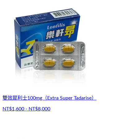
雙效犀利士100mg（Extra Super Tadarise）
NT$1,600 - NT$8,000