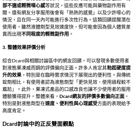
部不適或輕微噁心感
等狀況，這些反應可能與藥物副作用有
關。還有網友分享服用後會有「熱熱的感覺」以及少許噁心的
情況，且在同一天內可能進行多次性行為。這類回饋提醒潛在
使用者，雖然液體劑型見效速度快，但可能會因為個人體質差
異而出現
不同程度的輕微副作用
。
3. 整體效果評價分析
綜合Dcard與相關討論區中的網友回饋，可以發現多數使用者
對液態果凍威而鋼的評價偏向正面。許多人肯定其
勃起硬度提
升的效果
，特別是在臨時需求情況下展現出的便利性。與傳統
錠劑相比，有使用者認為液態劑型「更快見效、使用過程較不
尷尬」。此外，果凍式產品的口感改良也讓不少使用者的服用
體驗獲得提升。整體來看，
Dcard網友的評價多數偏向正面
，
特別是對液態劑型在
速度、便利性與心理感受
方面的表現給予
高度肯定。
Dcard討論中的正反雙面觀點