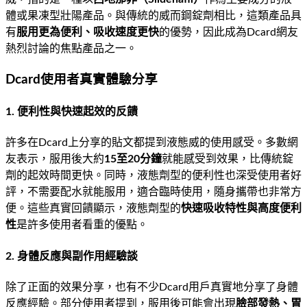
體或果凍型壯陽產品。與傳統的威而鋼錠劑相比，這類產品具
有
服用更為便利、吸收速度更快
的優勢，因此成為Dcard網友
熱烈討論的焦點產品之一。
Dcard使用者真實體驗分享
1. 便利性與快速起效的反饋
許多在Dcard上分享的貼文都提到液態威的使用感受。多數網
友表示，服用後大約
15至20分鐘
就能感受到效果，比傳統錠
劑的起效時間更快。同時，液態劑型的便利性也深受使用者好
評，不需要配水就能服用，適合臨時使用，隨身攜帶也非常方
便。這些真實回饋顯示，液態劑型的
快速吸收特性與高度便利
性
是許多使用者看重的優點。
2. 身體反應與副作用經驗談
除了正面的效果分享，也有不少Dcard用戶真實地分享了身體
反應經驗。部分使用者提到，服用後可能會出現
臉部發熱、胃