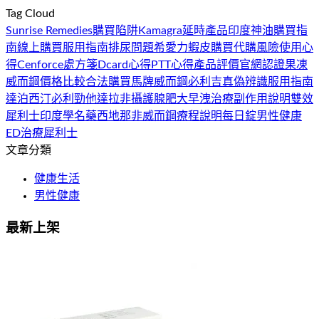
Tag Cloud
Sunrise Remedies
購買陷阱
Kamagra
延時產品
印度神油
購買指
南
線上購買
服用指南
排尿問題
希愛力
蝦皮購買
代購風險
使用心
得
Cenforce
處方箋
Dcard心得
PTT心得
產品評價
官網認證
果凍
威而鋼
價格比較
合法購買
馬牌威而鋼
必利吉
真偽辨識
服用指南
達泊西汀
必利勁
他達拉非
攝護腺肥大
早洩治療
副作用說明
雙效
犀利士
印度學名藥
西地那非
威而鋼
療程說明
每日錠
男性健康
ED治療
犀利士
文章分類
健康生活
男性健康
最新上架