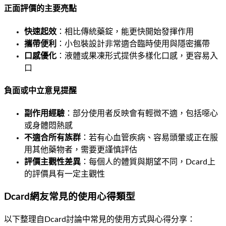
正面評價的主要亮點
快速起效
：相比傳統藥錠，能更快開始發揮作用
攜帶便利
：小包裝設計非常適合臨時使用與隱密攜帶
口感優化
：液體或果凍形式提供多樣化口感，更容易入
口
負面或中立意見提醒
副作用經驗
：部分使用者反映會有輕微不適，包括噁心
或身體悶熱感
不適合所有族群
：若有心血管疾病、容易頭暈或正在服
用其他藥物者，需要更謹慎評估
評價主觀性差異
：每個人的體質與期望不同，Dcard上
的評價具有一定主觀性
Dcard網友常見的使用心得類型
以下整理自Dcard討論中常見的使用方式與心得分享：