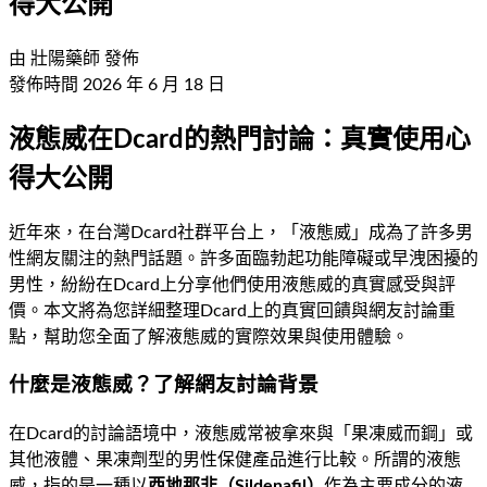
得大公開
由
壯陽藥師
發佈
發佈時間
2026 年 6 月 18 日
液態威在Dcard的熱門討論：真實使用心
得大公開
近年來，在台灣Dcard社群平台上，「液態威」成為了許多男
性網友關注的熱門話題。許多面臨勃起功能障礙或早洩困擾的
男性，紛紛在Dcard上分享他們使用液態威的真實感受與評
價。本文將為您詳細整理Dcard上的真實回饋與網友討論重
點，幫助您全面了解液態威的實際效果與使用體驗。
什麼是液態威？了解網友討論背景
在Dcard的討論語境中，液態威常被拿來與「果凍威而鋼」或
其他液體、果凍劑型的男性保健產品進行比較。所謂的液態
威，指的是一種以
西地那非（Sildenafil）
作為主要成分的液