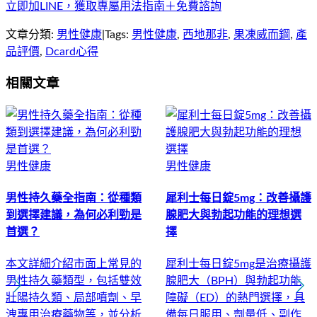
立即加LINE，獲取專屬用法指南＋免費諮詢
文章分類:
男性健康
|
Tags:
男性健康
,
西地那非
,
果凍威而鋼
,
產
品評價
,
Dcard心得
相關文章
男性健康
男性健康
男性持久藥全指南：從種類
犀利士每日錠5mg：改善攝護
到選擇建議，為何必利勁是
腺肥大與勃起功能的理想選
首選？
擇
本文詳細介紹市面上常見的
犀利士每日錠5mg是治療攝護
男性持久藥類型，包括雙效
腺肥大（BPH）與勃起功能
壯陽持久類、局部噴劑、早
障礙（ED）的熱門選擇，具
洩專用治療藥物等，並分析
備每日服用、劑量低、副作